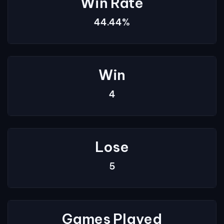
Win Rate
44.44%
Win
4
Lose
5
Games Played